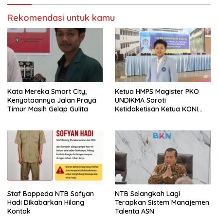
Rekomendasi untuk kamu
Kata Mereka Smart City,
Ketua HMPS Magister PKO
Kenyataannya Jalan Praya
UNDIKMA Soroti
Timur Masih Gelap Gulita
Ketidaketisan Ketua KONI
Pusat: Jangan Jadikan
Olahraga NTB Sebagai
Arena Kepentingan Sesaat
Staf Bappeda NTB Sofyan
NTB Selangkah Lagi
Hadi Dikabarkan Hilang
Terapkan Sistem Manajemen
Kontak
Talenta ASN