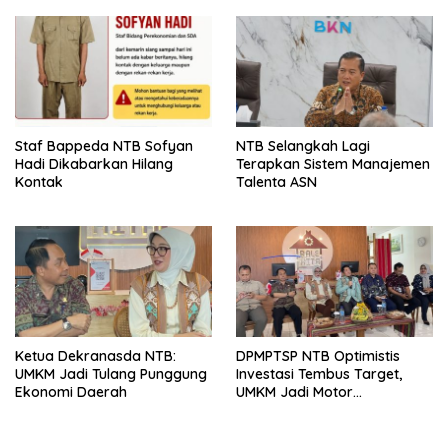
Olahraga NTB Sebagai
Arena Kepentingan Sesaat
Staf Bappeda NTB Sofyan
NTB Selangkah Lagi
Hadi Dikabarkan Hilang
Terapkan Sistem Manajemen
Kontak
Talenta ASN
Ketua Dekranasda NTB:
DPMPTSP NTB Optimistis
UMKM Jadi Tulang Punggung
Investasi Tembus Target,
Ekonomi Daerah
UMKM Jadi Motor
Pertumbuhan