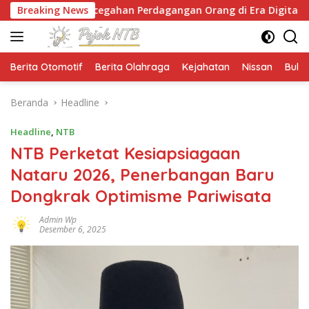
Langsung
Pencegahan Perdagangan Orang di Era Digital
Breaking News
NTB S
ke
konten
Berita Otomotif
Berita Olahraga
Kejahatan
Nissan
Bulut
Beranda
Headline
Headline
,
NTB
NTB Perketat Kesiapsiagaan
Nataru 2026, Penerbangan Baru
Dongkrak Optimisme Pariwisata
Admin Wp
Desember 6, 2025