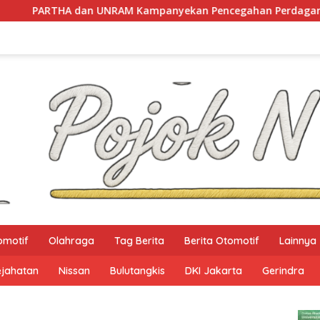
UNRAM Kampanyekan Pencegahan Perdagangan Orang di Era D
omotif
Olahraga
Tag Berita
Berita Otomotif
Lainnya
ejahatan
Nissan
Bulutangkis
DKI Jakarta
Gerindra