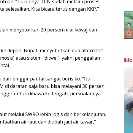
tentuan. “Turunnya TCN sudah melalui proses-
a selesaikan. Kita bicara terus dengan KKP,”
elah menyetorkan 20 persen nilai kewajiban
 ke depan, Bupati menyebutkan dua alternatif:
osis) atau sistem “ditwel”, yakni penggalian
Ikl
ntai.
ari pinggir pantai sangat berisiko. “Itu
M di daratan saja baru bisa melayani 30 persen
pinggir untuk dibawa ke tengah, persoalannya
laut melalui SWRO lebih logis dan berkelanjutan.
nfaatkan air laut dan diubah jadi air tawar,”