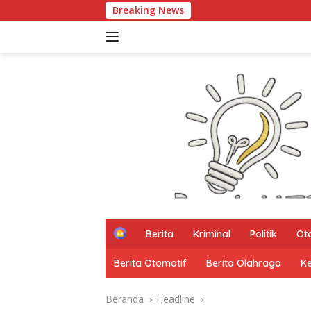
Langsung
Breaking News
PARTHA dan 
ke
konten
H
Berita
Kriminal
Politik
Ot
o
m
Berita Otomotif
Berita Olahraga
K
e
Beranda
Headline