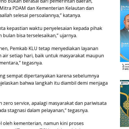
Meno bukan berasal dari pemerintah daerah,
 Mitra PDAM dan Kementerian Kelautan dan
yaallah selesai persoalannya,” katanya.
a kepastian waktu penyelesaian kepada pihak
m bulan bisa terselesaikan,” ujarnya.
nen, Pemkab KLU tetap menyediakan layanan
kan air setiap hari, baik untuk masyarakat maupun
ementara,” tegasnya.
ang sempat dipertanyakan karena sebelumnya
elaskan bahwa langkah itu diambil demi menjaga
h zero service, apalagi masyarakat dan pariwisata
da stagnasi dalam pelayanan,” tegasnya.
 oleh kementerian, namun kini proses