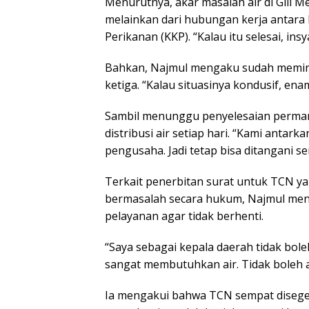
Menurutnya, akar masalah air di Gili 
melainkan dari hubungan kerja antara
Perikanan (KKP). “Kalau itu selesai, ins
Bahkan, Najmul mengaku sudah memint
ketiga. “Kalau situasinya kondusif, ena
Sambil menunggu penyelesaian perma
distribusi air setiap hari. “Kami antar
pengusaha. Jadi tetap bisa ditangani s
Terkait penerbitan surat untuk TCN y
bermasalah secara hukum, Najmul menj
pelayanan agar tidak berhenti.
“Saya sebagai kepala daerah tidak bole
sangat membutuhkan air. Tidak boleh a
Ia mengakui bahwa TCN sempat disegel