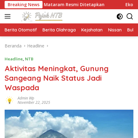
Langsung
UNW Mataram Resmi Ditetapkan
Breaking News
Ekonomi NTB Tumbuh 
ke
konten
Berita Otomotif
Berita Olahraga
Kejahatan
Nissan
Bulut
Beranda
Headline
Headline
,
NTB
Aktivitas Meningkat, Gunung
Sangeang Naik Status Jadi
Waspada
Admin Wp
November 22, 2025