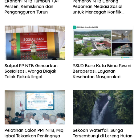
Ekonomi NTB Tumbuh 7,41
Pemprov NTB Dorong
Persen, Kemiskinan dan
Pedoman Mediasi Sosial
Pengangguran Turun
untuk Mencegah Konflik
Pernikahan Beda Agama
Satpol PP NTB Gencarkan
RSUD Baru Kota Bima Resmi
Sosialisasi, Warga Diajak
Beroperasi, Layanan
Tolak Rokok Ilegal
Kesehatan Masyarakat
Makin Lengkap
Pelatihan Calon PMI NTB, Miq
Sekoah Waterfall, Surga
Iqbal Tekankan Pentingnya
Tersembunyi di Lereng Hutan