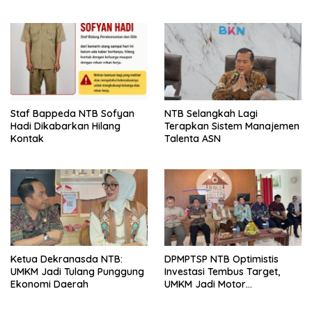
Pusat: Jangan Jadikan
Olahraga NTB Sebagai
Arena Kepentingan Sesaat
Staf Bappeda NTB Sofyan
NTB Selangkah Lagi
Hadi Dikabarkan Hilang
Terapkan Sistem Manajemen
Kontak
Talenta ASN
Ketua Dekranasda NTB:
DPMPTSP NTB Optimistis
UMKM Jadi Tulang Punggung
Investasi Tembus Target,
Ekonomi Daerah
UMKM Jadi Motor
Pertumbuhan