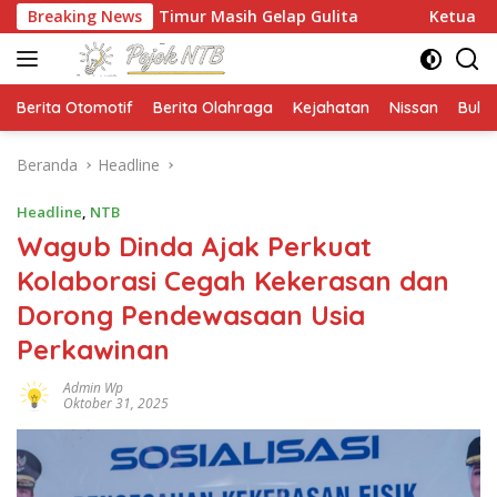
Langsung
ya Timur Masih Gelap Gulita
Breaking News
Ketua HMPS Magister PKO
ke
konten
Berita Otomotif
Berita Olahraga
Kejahatan
Nissan
Bulut
Beranda
Headline
Headline
,
NTB
Wagub Dinda Ajak Perkuat
Kolaborasi Cegah Kekerasan dan
Dorong Pendewasaan Usia
Perkawinan
Admin Wp
Oktober 31, 2025