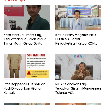
Kata Mereka Smart City,
Ketua HMPS Magister PKO
Kenyataannya Jalan Praya
UNDIKMA Soroti
Timur Masih Gelap Gulita
Ketidaketisan Ketua KONI
Pusat: Jangan Jadikan
Olahraga NTB Sebagai
Arena Kepentingan Sesaat
Staf Bappeda NTB Sofyan
NTB Selangkah Lagi
Hadi Dikabarkan Hilang
Terapkan Sistem Manajemen
Kontak
Talenta ASN