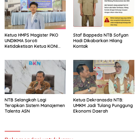
Ketua HMPS Magister PKO
Staf Bappeda NTB Sofyan
UNDIKMA Soroti
Hadi Dikabarkan Hilang
Ketidaketisan Ketua KONI
Kontak
Pusat: Jangan Jadikan
Olahraga NTB Sebagai
Arena Kepentingan Sesaat
NTB Selangkah Lagi
Ketua Dekranasda NTB:
Terapkan Sistem Manajemen
UMKM Jadi Tulang Punggung
Talenta ASN
Ekonomi Daerah