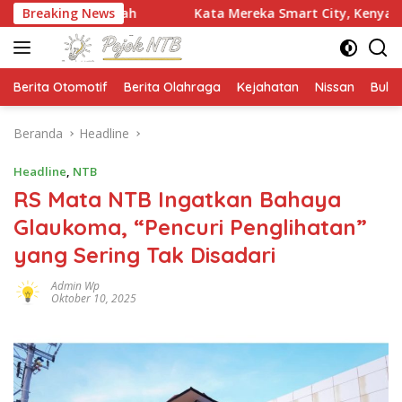
Langsung
intah
Breaking News
Kata Mereka Smart City, Kenyataannya Jalan Pra
ke
konten
Berita Otomotif
Berita Olahraga
Kejahatan
Nissan
Bulut
Beranda
Headline
Headline
,
NTB
RS Mata NTB Ingatkan Bahaya
Glaukoma, “Pencuri Penglihatan”
yang Sering Tak Disadari
Admin Wp
Oktober 10, 2025