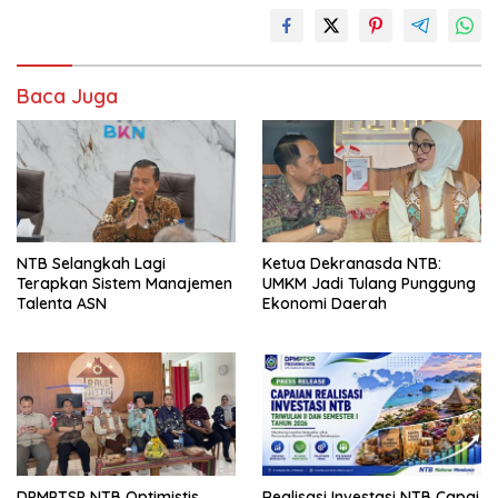
Baca Juga
NTB Selangkah Lagi
Ketua Dekranasda NTB:
Terapkan Sistem Manajemen
UMKM Jadi Tulang Punggung
Talenta ASN
Ekonomi Daerah
DPMPTSP NTB Optimistis
Realisasi Investasi NTB Capai