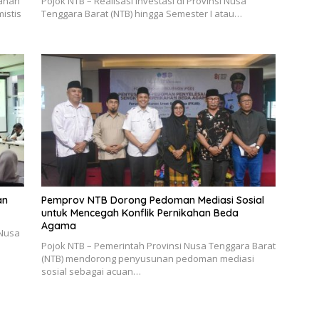
yanan
Pojok NTB – Realisasi investasi di Provinsi Nusa
istis
Tenggara Barat (NTB) hingga Semester I atau…
an
Pemprov NTB Dorong Pedoman Mediasi Sosial
untuk Mencegah Konflik Pernikahan Beda
Agama
 Nusa
Pojok NTB – Pemerintah Provinsi Nusa Tenggara Barat
(NTB) mendorong penyusunan pedoman mediasi
sosial sebagai acuan…