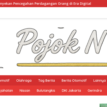
agangan Orang di Era Digital
NTB Selangkah Lagi T
omotif
Olahraga
Tag Berita
Berita Otomotif
Lainnya
ejahatan
Nissan
Bulutangkis
DKI Jakarta
Gerindra