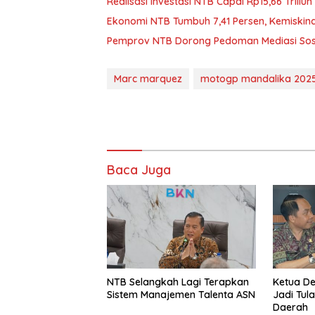
Realisasi Investasi NTB Capai Rp15,66 Triliun
Ekonomi NTB Tumbuh 7,41 Persen, Kemiskin
Pemprov NTB Dorong Pedoman Mediasi Sosi
Marc marquez
motogp mandalika 202
Baca Juga
NTB Selangkah Lagi Terapkan
Ketua D
Sistem Manajemen Talenta ASN
Jadi Tul
Daerah