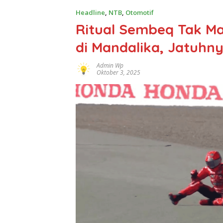
Headline
,
NTB
,
Otomotif
Ritual Sembeq Tak M
di Mandalika, Jatuhny
Admin Wp
Oktober 3, 2025