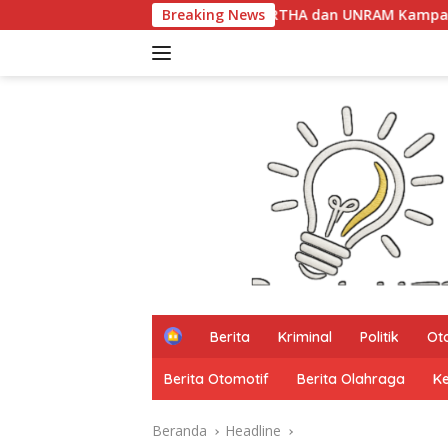
Langsung
PARTHA dan UNRAM Kampanyekan Pencegahan Perd
Breaking News
ke
konten
H
Berita
Kriminal
Politik
Ot
o
m
Berita Otomotif
Berita Olahraga
K
e
Beranda
Headline