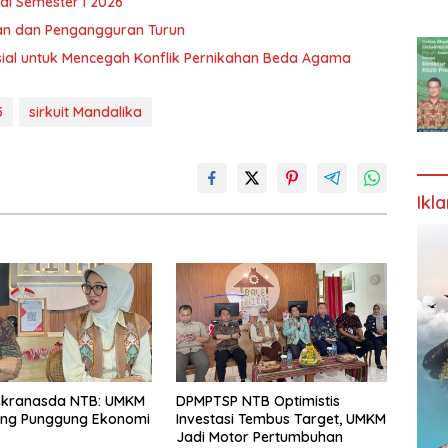
 di Semester I 2026
an dan Pengangguran Turun
al untuk Mencegah Konflik Pernikahan Beda Agama
5
sirkuit Mandalika
Ikl
ekranasda NTB: UMKM
DPMPTSP NTB Optimistis
ang Punggung Ekonomi
Investasi Tembus Target, UMKM
Jadi Motor Pertumbuhan