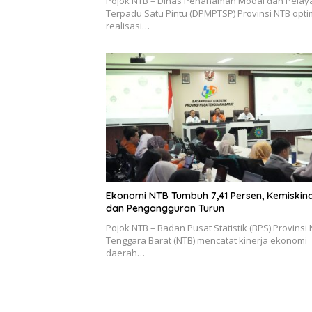
Pojok NTB – Dinas Penanaman Modal dan Pela
Terpadu Satu Pintu (DPMPTSP) Provinsi NTB optim
realisasi…
Ekonomi NTB Tumbuh 7,41 Persen, Kemiskin
dan Pengangguran Turun
Pojok NTB – Badan Pusat Statistik (BPS) Provinsi
Tenggara Barat (NTB) mencatat kinerja ekonomi
daerah…