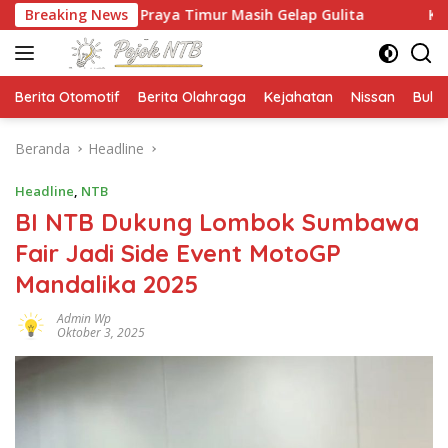
Langsung
an Praya Timur Masih Gelap Gulita
Breaking News
Ketua HMPS Magist
ke
konten
Berita Otomotif
Berita Olahraga
Kejahatan
Nissan
Bulut
Beranda
Headline
Headline
,
NTB
BI NTB Dukung Lombok Sumbawa
Fair Jadi Side Event MotoGP
Mandalika 2025
Admin Wp
Oktober 3, 2025