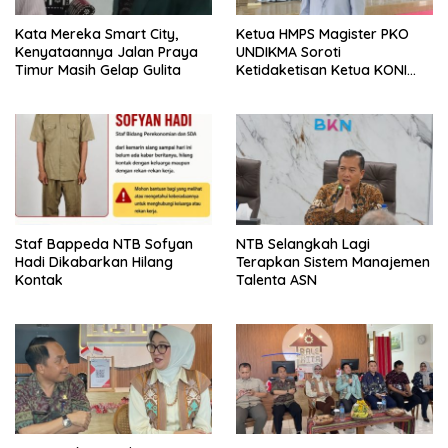
Kata Mereka Smart City,
Ketua HMPS Magister PKO
Kenyataannya Jalan Praya
UNDIKMA Soroti
Timur Masih Gelap Gulita
Ketidaketisan Ketua KONI
Pusat: Jangan Jadikan
Olahraga NTB Sebagai
Arena Kepentingan Sesaat
Staf Bappeda NTB Sofyan
NTB Selangkah Lagi
Hadi Dikabarkan Hilang
Terapkan Sistem Manajemen
Kontak
Talenta ASN