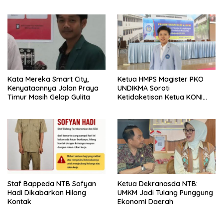
Kata Mereka Smart City,
Ketua HMPS Magister PKO
Kenyataannya Jalan Praya
UNDIKMA Soroti
Timur Masih Gelap Gulita
Ketidaketisan Ketua KONI
Pusat: Jangan Jadikan
Olahraga NTB Sebagai
Arena Kepentingan Sesaat
Staf Bappeda NTB Sofyan
Ketua Dekranasda NTB:
Hadi Dikabarkan Hilang
UMKM Jadi Tulang Punggung
Kontak
Ekonomi Daerah