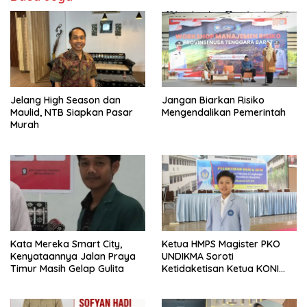
Jelang High Season dan
Jangan Biarkan Risiko
Maulid, NTB Siapkan Pasar
Mengendalikan Pemerintah
Murah
Kata Mereka Smart City,
Ketua HMPS Magister PKO
Kenyataannya Jalan Praya
UNDIKMA Soroti
Timur Masih Gelap Gulita
Ketidaketisan Ketua KONI
Pusat: Jangan Jadikan
Olahraga NTB Sebagai
Arena Kepentingan Sesaat