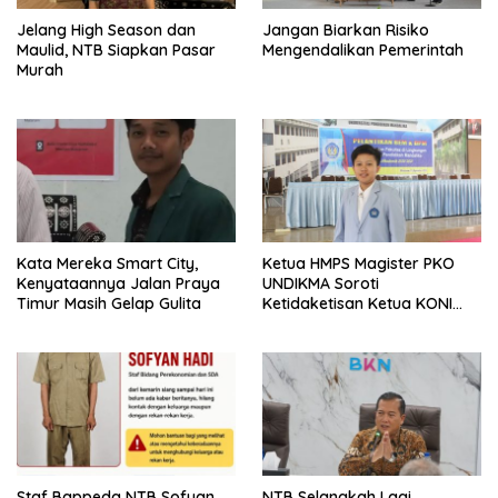
Jelang High Season dan
Jangan Biarkan Risiko
Maulid, NTB Siapkan Pasar
Mengendalikan Pemerintah
Murah
Kata Mereka Smart City,
Ketua HMPS Magister PKO
Kenyataannya Jalan Praya
UNDIKMA Soroti
Timur Masih Gelap Gulita
Ketidaketisan Ketua KONI
Pusat: Jangan Jadikan
Olahraga NTB Sebagai
Arena Kepentingan Sesaat
Staf Bappeda NTB Sofyan
NTB Selangkah Lagi