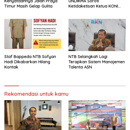
Kenyataannya Jalan Praya
UNDIKMA Soroti
Timur Masih Gelap Gulita
Ketidaketisan Ketua KONI
Pusat: Jangan Jadikan
Olahraga NTB Sebagai
Arena Kepentingan Sesaat
Staf Bappeda NTB Sofyan
NTB Selangkah Lagi
Hadi Dikabarkan Hilang
Terapkan Sistem Manajemen
Kontak
Talenta ASN
Rekomendasi untuk kamu