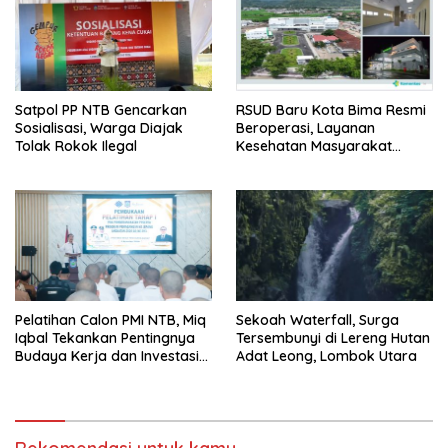
Satpol PP NTB Gencarkan
RSUD Baru Kota Bima Resmi
Sosialisasi, Warga Diajak
Beroperasi, Layanan
Tolak Rokok Ilegal
Kesehatan Masyarakat
Makin Lengkap
Pelatihan Calon PMI NTB, Miq
Sekoah Waterfall, Surga
Iqbal Tekankan Pentingnya
Tersembunyi di Lereng Hutan
Budaya Kerja dan Investasi
Adat Leong, Lombok Utara
Masa Depan