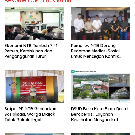
Rekomendasi untuk kamu
Ekonomi NTB Tumbuh 7,41
Pemprov NTB Dorong
Persen, Kemiskinan dan
Pedoman Mediasi Sosial
Pengangguran Turun
untuk Mencegah Konflik
Pernikahan Beda Agama
Satpol PP NTB Gencarkan
RSUD Baru Kota Bima Resmi
Sosialisasi, Warga Diajak
Beroperasi, Layanan
Tolak Rokok Ilegal
Kesehatan Masyarakat
Makin Lengkap