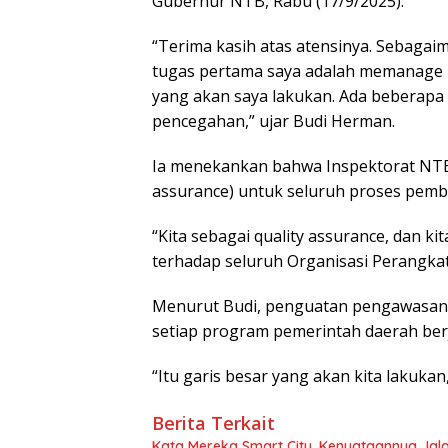
Gubernur NTB, Rabu (17/9/2025).
“Terima kasih atas atensinya. Sebaga
tugas pertama saya adalah memanage 
yang akan saya lakukan. Ada beberapa 
pencegahan,” ujar Budi Herman.
Ia menekankan bahwa Inspektorat NTB
assurance) untuk seluruh proses pem
“Kita sebagai quality assurance, dan k
terhadap seluruh Organisasi Perangkat
Menurut Budi, penguatan pengawasan 
setiap program pemerintah daerah berja
“Itu garis besar yang akan kita lakuka
Berita Terkait
Kata Mereka Smart City, Kenyataannya Jala