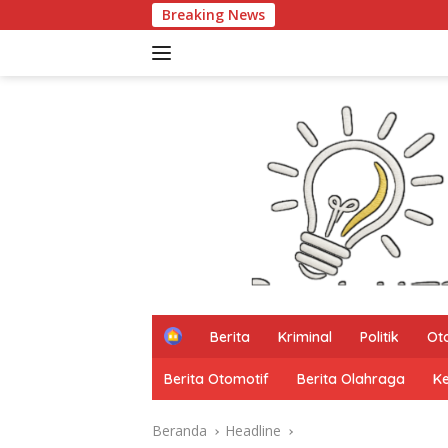
Langsung
Breaking News
Kata Mereka Smart C
ke
konten
H
Berita
Kriminal
Politik
Ot
o
m
Berita Otomotif
Berita Olahraga
K
e
Beranda
Headline