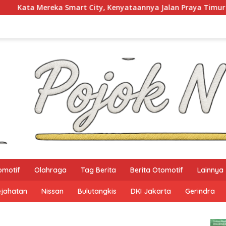
ity, Kenyataannya Jalan Praya Timur Masih Gelap Gulita
omotif
Olahraga
Tag Berita
Berita Otomotif
Lainnya
ejahatan
Nissan
Bulutangkis
DKI Jakarta
Gerindra