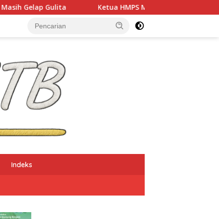
Ketua HMPS Magister PKO UNDIKMA Soroti Ketidaketisan Ke
Indeks