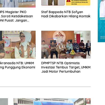
PS Magister PKO
Staf Bappeda NTB Sofyan
Soroti Ketidaketisan
Hadi Dikabarkan Hilang Kontak
NI Pusat: Jangan
 Olahraga NTB
Arena Kepentingan
ekranasda NTB: UMKM
DPMPTSP NTB Optimistis
ang Punggung Ekonomi
Investasi Tembus Target, UMKM
Jadi Motor Pertumbuhan