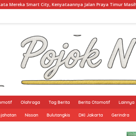
Kenyataannya Jalan Praya Timur Masih Gelap Gulita
Ke
omotif
Olahraga
Tag Berita
Berita Otomotif
Lainnya
ejahatan
Nissan
Bulutangkis
DKI Jakarta
Gerindra