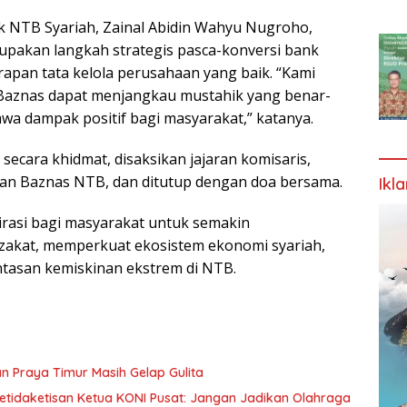
nk NTB Syariah, Zainal Abidin Wahyu Nugroho,
pakan langkah strategis pasca-konversi bank
rapan tata kelola perusahaan yang baik. “Kami
i Baznas dapat menjangkau mustahik yang benar-
 dampak positif bagi masyarakat,” katanya.
ecara khidmat, disaksikan jajaran komisaris,
inan Baznas NTB, dan ditutup dengan doa bersama.
Ikl
pirasi bagi masyarakat untuk semakin
akat, memperkuat ekosistem ekonomi syariah,
asan kemiskinan ekstrem di NTB.
n Praya Timur Masih Gelap Gulita
etidaketisan Ketua KONI Pusat: Jangan Jadikan Olahraga