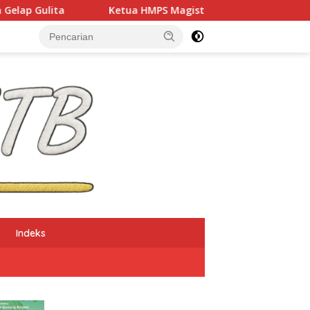
tua HMPS Magister PKO UNDIKMA Soroti Ketidaketisan Ketua KO
Indeks