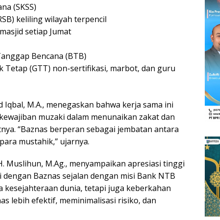
ana (SKSS)
) keliling wilayah terpencil
masjid setiap Jumat
Tanggap Bencana (BTB)
k Tetap (GTT) non-sertifikasi, marbot, dan guru
Iqbal, M.A., menegaskan bahwa kerja sama ini
 kewajiban muzaki dalam menunaikan zakat dan
nya. “Baznas berperan sebagai jembatan antara
ara mustahik,” ujarnya.
H. Muslihun, M.Ag., menyampaikan apresiasi tinggi
rgi dengan Baznas sejalan dengan misi Bank NTB
a kesejahteraan dunia, tetapi juga keberkahan
s lebih efektif, meminimalisasi risiko, dan