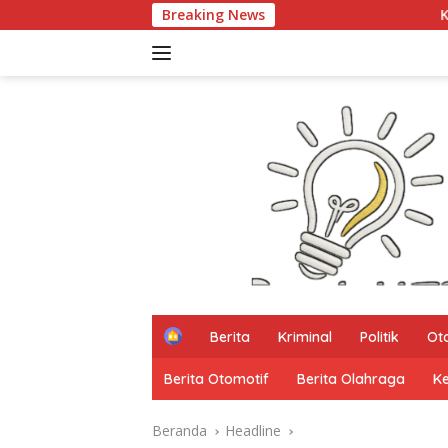
Langsung
Breaking News
Kata Mereka Smart City, 
ke
konten
H
Berita
Kriminal
Politik
Ot
o
m
Berita Otomotif
Berita Olahraga
K
e
Beranda
Headline