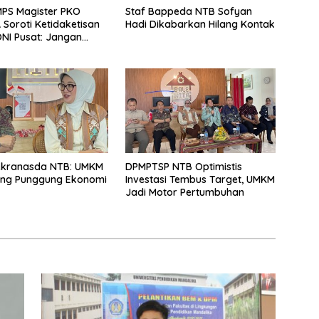
PS Magister PKO
Staf Bappeda NTB Sofyan
Soroti Ketidaketisan
Hadi Dikabarkan Hilang Kontak
NI Pusat: Jangan
 Olahraga NTB
Arena Kepentingan
ekranasda NTB: UMKM
DPMPTSP NTB Optimistis
ang Punggung Ekonomi
Investasi Tembus Target, UMKM
Jadi Motor Pertumbuhan