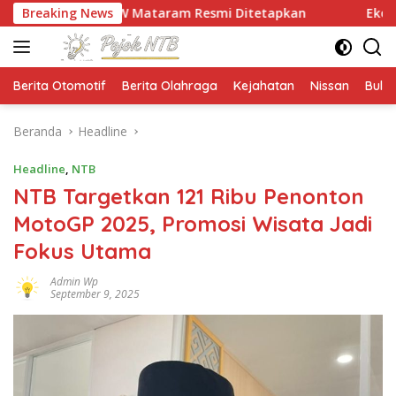
Langsung
 UNW Mataram Resmi Ditetapkan
Breaking News
Ekonomi NTB Tumbuh 
ke
konten
Berita Otomotif
Berita Olahraga
Kejahatan
Nissan
Bulut
Beranda
Headline
Headline
,
NTB
NTB Targetkan 121 Ribu Penonton
MotoGP 2025, Promosi Wisata Jadi
Fokus Utama
Admin Wp
September 9, 2025