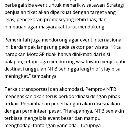
berbagai side event untuk menarik wisatawan. Strategi
penjualan tiket akan diperkuat dengan target yang
jelas, pendekatan promosi yang lebih luas, dan
himbauan agar masyarakat turut mendukung.
Pemerintah juga mendorong agar event internasional
ini berdampak langsung pada sektor pariwisata. “Kita
harapkan MotoGP tidak hanya dinikmati dari sisi
balapan, tetapi juga mendorong wisatawan menjelajahi
destinasi unggulan NTB sehingga length of stay bisa
meningkat,” tambahnya.
Terkait transportasi dan akomodasi, Pemprov NTB
menegaskan akan terus berkoordinasi dengan pihak
terkait. Penambahan penerbangan akan disesuaikan
dengan permintaan pasar. “Harapannya, NTB semakin
terbiasa mengelola event besar dan mampu
menghadapi tantangan yang ada,” tutupnya.