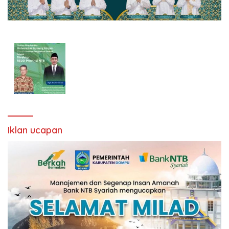
Iklan ucapan