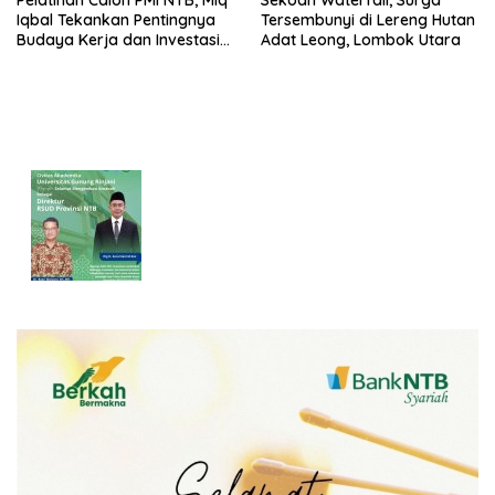
Iqbal Tekankan Pentingnya
Tersembunyi di Lereng Hutan
Budaya Kerja dan Investasi
Adat Leong, Lombok Utara
Masa Depan