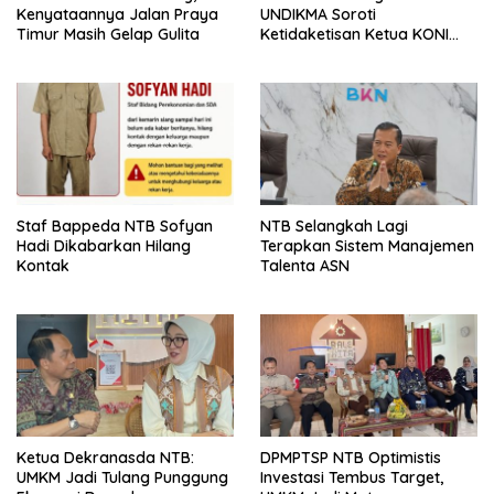
Kenyataannya Jalan Praya
UNDIKMA Soroti
Timur Masih Gelap Gulita
Ketidaketisan Ketua KONI
Pusat: Jangan Jadikan
Olahraga NTB Sebagai
Arena Kepentingan Sesaat
Staf Bappeda NTB Sofyan
NTB Selangkah Lagi
Hadi Dikabarkan Hilang
Terapkan Sistem Manajemen
Kontak
Talenta ASN
Ketua Dekranasda NTB:
DPMPTSP NTB Optimistis
UMKM Jadi Tulang Punggung
Investasi Tembus Target,