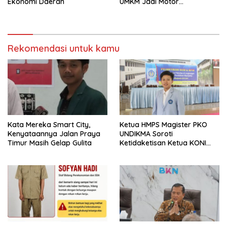
Ekonomi Daerah
UMKM Jadi Motor
Pertumbuhan
Rekomendasi untuk kamu
Kata Mereka Smart City,
Ketua HMPS Magister PKO
Kenyataannya Jalan Praya
UNDIKMA Soroti
Timur Masih Gelap Gulita
Ketidaketisan Ketua KONI
Pusat: Jangan Jadikan
Olahraga NTB Sebagai
Arena Kepentingan Sesaat