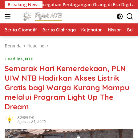
Langsung
encegahan Perdagangan Orang di Era Digital
Breaking News
NTB Se
ke
konten
Berita Otomotif
Berita Olahraga
Kejahatan
Nissan
Bulut
Beranda
Headline
Headline
,
NTB
Semarak Hari Kemerdekaan, PLN
UIW NTB Hadirkan Akses Listrik
Gratis bagi Warga Kurang Mampu
melalui Program Light Up The
Dream
Admin Wp
Agustus 21, 2025