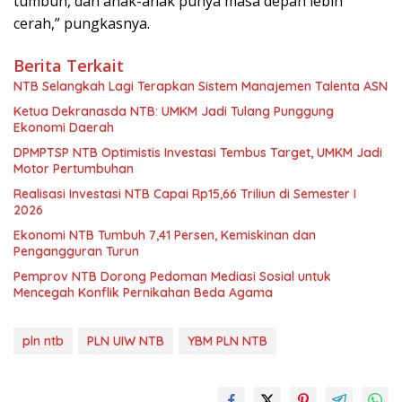
tumbuh, dan anak-anak punya masa depan lebih
cerah,” pungkasnya.
Berita Terkait
NTB Selangkah Lagi Terapkan Sistem Manajemen Talenta ASN
Ketua Dekranasda NTB: UMKM Jadi Tulang Punggung
Ekonomi Daerah
DPMPTSP NTB Optimistis Investasi Tembus Target, UMKM Jadi
Motor Pertumbuhan
Realisasi Investasi NTB Capai Rp15,66 Triliun di Semester I
2026
Ekonomi NTB Tumbuh 7,41 Persen, Kemiskinan dan
Pengangguran Turun
Pemprov NTB Dorong Pedoman Mediasi Sosial untuk
Mencegah Konflik Pernikahan Beda Agama
pln ntb
PLN UIW NTB
YBM PLN NTB