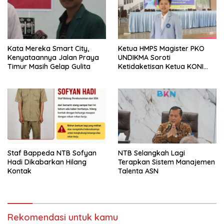
Kata Mereka Smart City,
Ketua HMPS Magister PKO
Kenyataannya Jalan Praya
UNDIKMA Soroti
Timur Masih Gelap Gulita
Ketidaketisan Ketua KONI
Pusat: Jangan Jadikan
Olahraga NTB Sebagai
Arena Kepentingan Sesaat
Staf Bappeda NTB Sofyan
NTB Selangkah Lagi
Hadi Dikabarkan Hilang
Terapkan Sistem Manajemen
Kontak
Talenta ASN
Rekomendasi untuk kamu