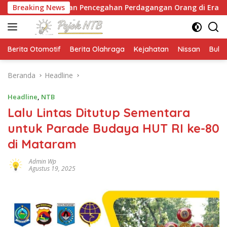
Langsung
nyekan Pencegahan Perdagangan Orang di Era Digital
Breaking News
ke
konten
Berita Otomotif
Berita Olahraga
Kejahatan
Nissan
Bulut
Beranda
Headline
Headline
,
NTB
Lalu Lintas Ditutup Sementara
untuk Parade Budaya HUT RI ke-80
di Mataram
Admin Wp
Agustus 19, 2025