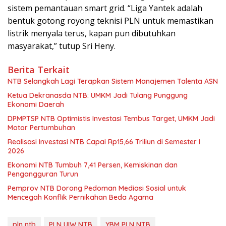
sistem pemantauan smart grid. “Liga Yantek adalah
bentuk gotong royong teknisi PLN untuk memastikan
listrik menyala terus, kapan pun dibutuhkan
masyarakat,” tutup Sri Heny.
Berita Terkait
NTB Selangkah Lagi Terapkan Sistem Manajemen Talenta ASN
Ketua Dekranasda NTB: UMKM Jadi Tulang Punggung
Ekonomi Daerah
DPMPTSP NTB Optimistis Investasi Tembus Target, UMKM Jadi
Motor Pertumbuhan
Realisasi Investasi NTB Capai Rp15,66 Triliun di Semester I
2026
Ekonomi NTB Tumbuh 7,41 Persen, Kemiskinan dan
Pengangguran Turun
Pemprov NTB Dorong Pedoman Mediasi Sosial untuk
Mencegah Konflik Pernikahan Beda Agama
pln ntb
PLN UIW NTB
YBM PLN NTB