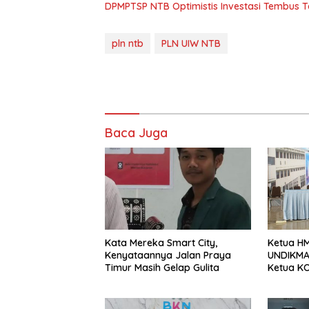
DPMPTSP NTB Optimistis Investasi Tembus 
pln ntb
PLN UIW NTB
Baca Juga
Kata Mereka Smart City,
Ketua HM
Kenyataannya Jalan Praya
UNDIKMA 
Timur Masih Gelap Gulita
Ketua KO
Jadikan
Sebagai 
Sesaat