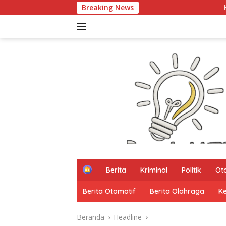
Langsung
Breaking News
Kata Mereka Smart City, 
ke
konten
H
Berita
Kriminal
Politik
Ot
o
m
Berita Otomotif
Berita Olahraga
K
e
Beranda
Headline