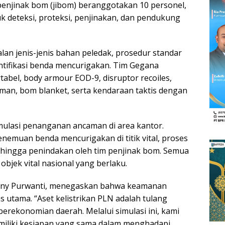
enjinak bom (jibom) beranggotakan 10 personel,
 deteksi, proteksi, penjinakan, dan pendukung
n jenis-jenis bahan peledak, prosedur standar
ntifikasi benda mencurigakan. Tim Gegana
bel, body armour EOD-9, disruptor recoiles,
aman, bom blanket, serta kendaraan taktis dengan
simulasi penanganan ancaman di area kantor.
 penemuan benda mencurigakan di titik vital, proses
a, hingga penindakan oleh tim penjinak bom. Semua
bjek vital nasional yang berlaku.
eny Purwanti, menegaskan bahwa keamanan
as utama. “Aset kelistrikan PLN adalah tulang
rekonomian daerah. Melalui simulasi ini, kami
miliki kesiapan yang sama dalam menghadapi