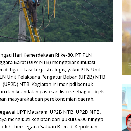
gati Hari Kemerdekaan RI ke-80, PT PLN
nggara Barat (UIW NTB) menggelar simulasi
i tiga lokasi kerja strategis, yakni PLN Unit
PLN Unit Pelaksana Pengatur Beban (UP2B) NTB,
i (UP2D) NTB. Kegiatan ini menjadi bentuk
 dan keandalan pasokan listrik sebagai objek
upan masyarakat dan perekonomian daerah.
i pegawai UPT Mataram, UP2B NTB, UP2D NTB,
ya mengikuti kegiatan dari pukul 09.00 hingga
g oleh Tim Gegana Satuan Brimob Kepolisian