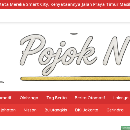
Kenyataannya Jalan Praya Timur Masih Gelap Gulita
Ke
omotif
Olahraga
Tag Berita
Berita Otomotif
Lainnya
ejahatan
Nissan
Bulutangkis
DKI Jakarta
Gerindra