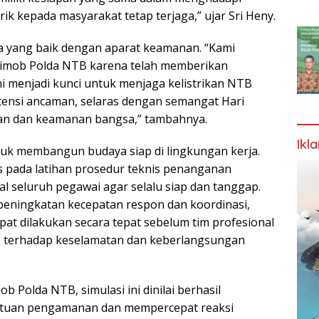
trik kepada masyarakat tetap terjaga,” ujar Sri Heny.
ma yang baik dengan aparat keamanan. “Kami
rimob Polda NTB karena telah memberikan
ni menjadi kunci untuk menjaga kelistrikan NTB
tensi ancaman, selaras dengan semangat Hari
an dan keamanan bangsa,” tambahnya.
Ikl
ntuk membangun budaya siap di lingkungan kerja.
s pada latihan prosedur teknis penanganan
 seluruh pegawai agar selalu siap dan tanggap.
g peningkatan kecepatan respon dan koordinasi,
at dilakukan secara tepat sebelum tim profesional
ko terhadap keselamatan dan keberlangsungan
 Polda NTB, simulasi ini dinilai berhasil
atuan pengamanan dan mempercepat reaksi