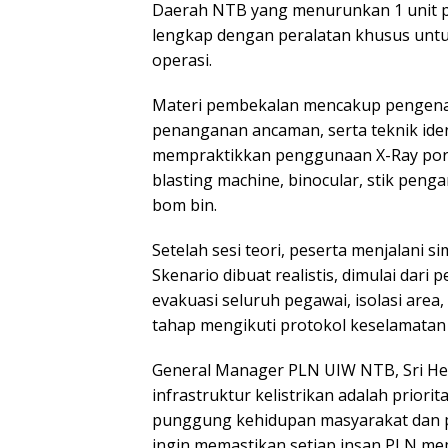
Daerah NTB yang menurunkan 1 unit p
lengkap dengan peralatan khusus untuk
operasi.
Materi pembekalan mencakup pengenala
penanganan ancaman, serta teknik ide
mempraktikkan penggunaan X-Ray porta
blasting machine, binocular, stik peng
bom bin.
Setelah sesi teori, peserta menjalani 
Skenario dibuat realistis, dimulai dari
evakuasi seluruh pegawai, isolasi are
tahap mengikuti protokol keselamatan o
General Manager PLN UIW NTB, Sri H
infrastruktur kelistrikan adalah priorit
punggung kehidupan masyarakat dan pe
ingin memastikan setiap insan PLN me