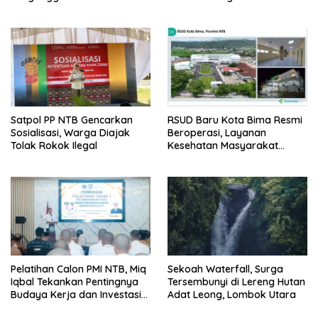
Pernikahan Beda Agama
Satpol PP NTB Gencarkan
RSUD Baru Kota Bima Resmi
Sosialisasi, Warga Diajak
Beroperasi, Layanan
Tolak Rokok Ilegal
Kesehatan Masyarakat
Makin Lengkap
Pelatihan Calon PMI NTB, Miq
Sekoah Waterfall, Surga
Iqbal Tekankan Pentingnya
Tersembunyi di Lereng Hutan
Budaya Kerja dan Investasi
Adat Leong, Lombok Utara
Masa Depan