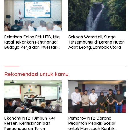
Pelatihan Calon PMI NTB, Miq
Sekoah Waterfall, Surga
Iqbal Tekankan Pentingnya
Tersembunyi di Lereng Hutan
Budaya Kerja dan Investasi
Adat Leong, Lombok Utara
Masa Depan
Rekomendasi untuk kamu
Ekonomi NTB Tumbuh 7,41
Pemprov NTB Dorong
Persen, Kemiskinan dan
Pedoman Mediasi Sosial
Pengangguran Turun
untuk Mencegah Konflik