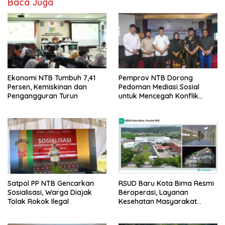
Baca Juga
Ekonomi NTB Tumbuh 7,41
Pemprov NTB Dorong
Persen, Kemiskinan dan
Pedoman Mediasi Sosial
Pengangguran Turun
untuk Mencegah Konflik
Pernikahan Beda Agama
Satpol PP NTB Gencarkan
RSUD Baru Kota Bima Resmi
Sosialisasi, Warga Diajak
Beroperasi, Layanan
Tolak Rokok Ilegal
Kesehatan Masyarakat
Makin Lengkap