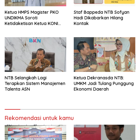
Ketua HMPS Magister PKO
Staf Bappeda NTB Sofyan
UNDIKMA Soroti
Hadi Dikabarkan Hilang
Ketidaketisan Ketua KONI
Kontak
Pusat: Jangan Jadikan
Olahraga NTB Sebagai
Arena Kepentingan Sesaat
NTB Selangkah Lagi
Ketua Dekranasda NTB:
Terapkan Sistem Manajemen
UMKM Jadi Tulang Punggung
Talenta ASN
Ekonomi Daerah
Rekomendasi untuk kamu