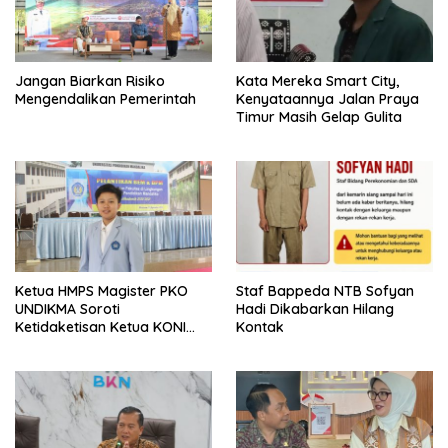
Jangan Biarkan Risiko
Kata Mereka Smart City,
Mengendalikan Pemerintah
Kenyataannya Jalan Praya
Timur Masih Gelap Gulita
Ketua HMPS Magister PKO
Staf Bappeda NTB Sofyan
UNDIKMA Soroti
Hadi Dikabarkan Hilang
Ketidaketisan Ketua KONI
Kontak
Pusat: Jangan Jadikan
Olahraga NTB Sebagai
Arena Kepentingan Sesaat