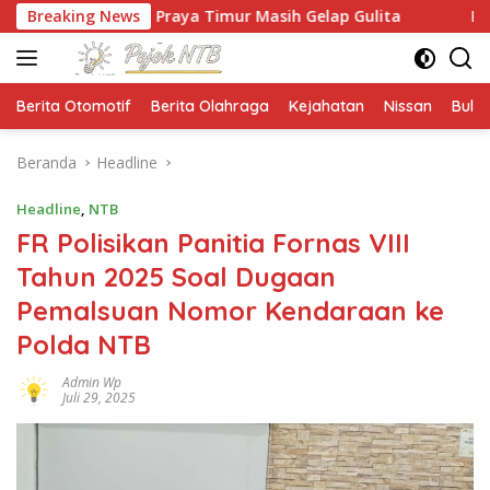
Langsung
an Praya Timur Masih Gelap Gulita
Breaking News
Ketua HMPS Magiste
ke
konten
Berita Otomotif
Berita Olahraga
Kejahatan
Nissan
Bulut
Beranda
Headline
Headline
,
NTB
FR Polisikan Panitia Fornas VIII
Tahun 2025 Soal Dugaan
Pemalsuan Nomor Kendaraan ke
Polda NTB
Admin Wp
Juli 29, 2025