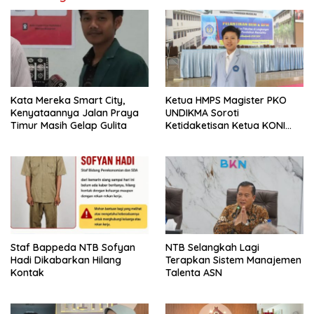
Kata Mereka Smart City,
Ketua HMPS Magister PKO
Kenyataannya Jalan Praya
UNDIKMA Soroti
Timur Masih Gelap Gulita
Ketidaketisan Ketua KONI
Pusat: Jangan Jadikan
Olahraga NTB Sebagai
Arena Kepentingan Sesaat
Staf Bappeda NTB Sofyan
NTB Selangkah Lagi
Hadi Dikabarkan Hilang
Terapkan Sistem Manajemen
Kontak
Talenta ASN