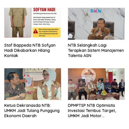
Pusat: Jangan Jadikan
Olahraga NTB Sebagai
Arena Kepentingan Sesaat
Staf Bappeda NTB Sofyan
NTB Selangkah Lagi
Hadi Dikabarkan Hilang
Terapkan Sistem Manajemen
Kontak
Talenta ASN
Ketua Dekranasda NTB:
DPMPTSP NTB Optimistis
UMKM Jadi Tulang Punggung
Investasi Tembus Target,
Ekonomi Daerah
UMKM Jadi Motor
Pertumbuhan