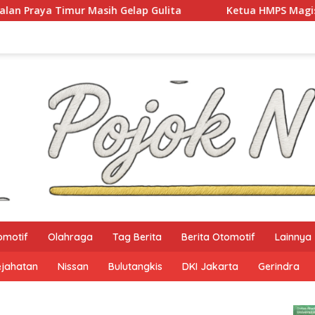
lap Gulita
Ketua HMPS Magister PKO UNDIKMA Soroti Ke
omotif
Olahraga
Tag Berita
Berita Otomotif
Lainnya
ejahatan
Nissan
Bulutangkis
DKI Jakarta
Gerindra