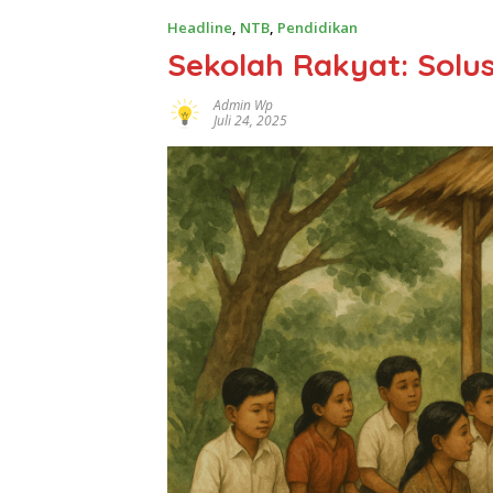
Headline
,
NTB
,
Pendidikan
Sekolah Rakyat: Solus
Admin Wp
Juli 24, 2025