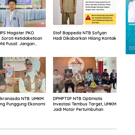
PS Magister PKO
Staf Bappeda NTB Sofyan
Soroti Ketidaketisan
Hadi Dikabarkan Hilang Kontak
NI Pusat: Jangan
 Olahraga NTB
Arena Kepentingan
ekranasda NTB: UMKM
DPMPTSP NTB Optimistis
ang Punggung Ekonomi
Investasi Tembus Target, UMKM
Jadi Motor Pertumbuhan