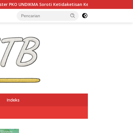
tidaketisan Ketua KONI Pusat: Jangan Jadikan Olahraga NTB 
Indeks