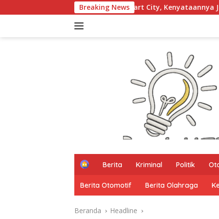
Langsung
 Mereka Smart City, Kenyataannya Jalan Praya Timur Masih Ge
Breaking News
ke
konten
H
Berita
Kriminal
Politik
Ot
o
m
Berita Otomotif
Berita Olahraga
K
e
Beranda
Headline