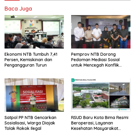
Baca Juga
Ekonomi NTB Tumbuh 7,41
Pemprov NTB Dorong
Persen, Kemiskinan dan
Pedoman Mediasi Sosial
Pengangguran Turun
untuk Mencegah Konflik
Pernikahan Beda Agama
Satpol PP NTB Gencarkan
RSUD Baru Kota Bima Resmi
Sosialisasi, Warga Diajak
Beroperasi, Layanan
Tolak Rokok Ilegal
Kesehatan Masyarakat
Makin Lengkap