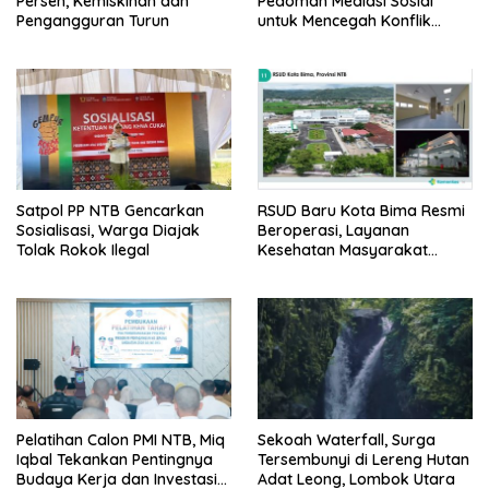
Persen, Kemiskinan dan
Pedoman Mediasi Sosial
Pengangguran Turun
untuk Mencegah Konflik
Pernikahan Beda Agama
Satpol PP NTB Gencarkan
RSUD Baru Kota Bima Resmi
Sosialisasi, Warga Diajak
Beroperasi, Layanan
Tolak Rokok Ilegal
Kesehatan Masyarakat
Makin Lengkap
Pelatihan Calon PMI NTB, Miq
Sekoah Waterfall, Surga
Iqbal Tekankan Pentingnya
Tersembunyi di Lereng Hutan
Budaya Kerja dan Investasi
Adat Leong, Lombok Utara