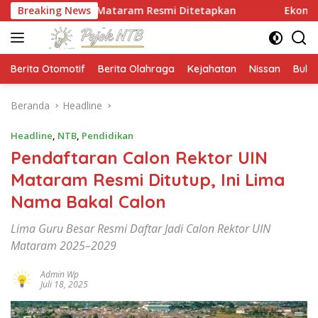
Langsung
UNW Mataram Resmi Ditetapkan
Breaking News
Ekonomi NTB Tumbuh 7
ke
konten
Berita Otomotif
Berita Olahraga
Kejahatan
Nissan
Bulut
Beranda
Headline
Headline
,
NTB
,
Pendidikan
Pendaftaran Calon Rektor UIN
Mataram Resmi Ditutup, Ini Lima
Nama Bakal Calon
Lima Guru Besar Resmi Daftar Jadi Calon Rektor UIN
Mataram 2025–2029
Admin Wp
Juli 18, 2025