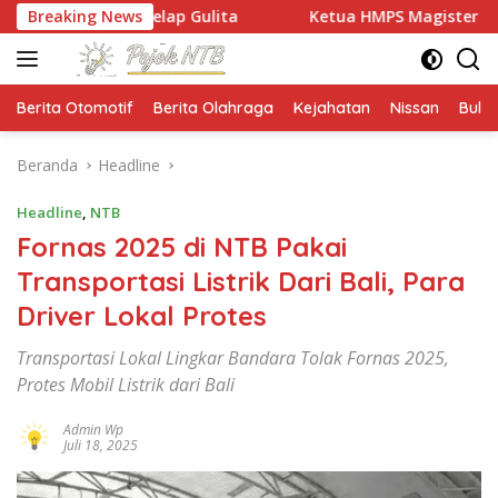
Langsung
Gelap Gulita
Breaking News
Ketua HMPS Magister PKO UNDIKMA Soroti
ke
konten
Berita Otomotif
Berita Olahraga
Kejahatan
Nissan
Bulut
Beranda
Headline
Headline
,
NTB
Fornas 2025 di NTB Pakai
Transportasi Listrik Dari Bali, Para
Driver Lokal Protes
Transportasi Lokal Lingkar Bandara Tolak Fornas 2025,
Protes Mobil Listrik dari Bali
Admin Wp
Juli 18, 2025