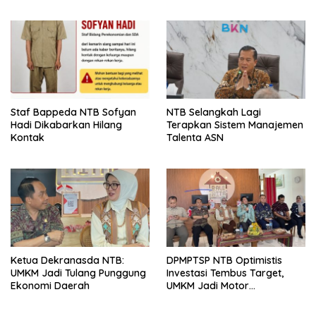
Pusat: Jangan Jadikan
Olahraga NTB Sebagai
Arena Kepentingan Sesaat
Staf Bappeda NTB Sofyan
NTB Selangkah Lagi
Hadi Dikabarkan Hilang
Terapkan Sistem Manajemen
Kontak
Talenta ASN
Ketua Dekranasda NTB:
DPMPTSP NTB Optimistis
UMKM Jadi Tulang Punggung
Investasi Tembus Target,
Ekonomi Daerah
UMKM Jadi Motor
Pertumbuhan