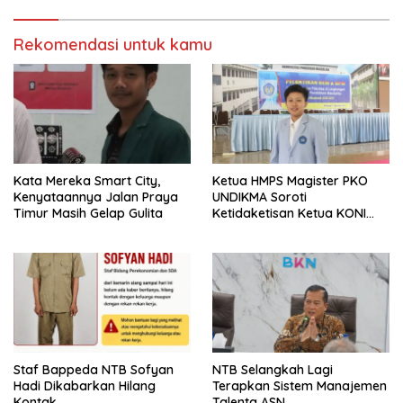
Rekomendasi untuk kamu
Kata Mereka Smart City,
Ketua HMPS Magister PKO
Kenyataannya Jalan Praya
UNDIKMA Soroti
Timur Masih Gelap Gulita
Ketidaketisan Ketua KONI
Pusat: Jangan Jadikan
Olahraga NTB Sebagai
Arena Kepentingan Sesaat
Staf Bappeda NTB Sofyan
NTB Selangkah Lagi
Hadi Dikabarkan Hilang
Terapkan Sistem Manajemen
Kontak
Talenta ASN