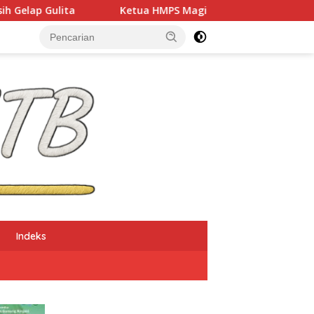
Ketua HMPS Magister PKO UNDIKMA Soroti Ketidaketisan Ketua 
Indeks