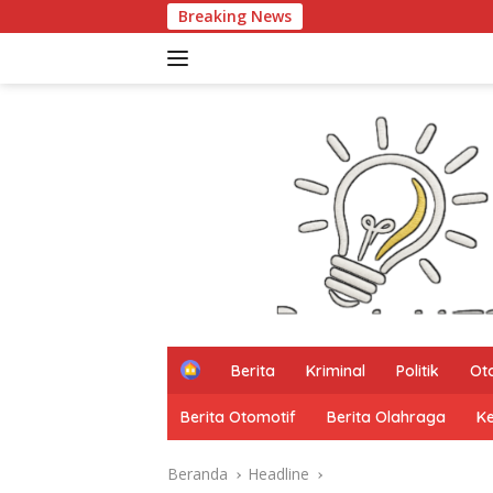
Langsung
Breaking News
Kata Mereka Smart City
ke
konten
H
Berita
Kriminal
Politik
Ot
o
m
Berita Otomotif
Berita Olahraga
K
e
Beranda
Headline