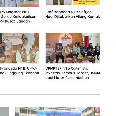
PS Magister PKO
Staf Bappeda NTB Sofyan
Soroti Ketidaketisan
Hadi Dikabarkan Hilang Kontak
NI Pusat: Jangan
 Olahraga NTB
Arena Kepentingan
ekranasda NTB: UMKM
DPMPTSP NTB Optimistis
ang Punggung Ekonomi
Investasi Tembus Target, UMKM
Jadi Motor Pertumbuhan