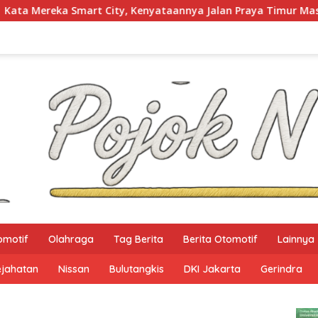
, Kenyataannya Jalan Praya Timur Masih Gelap Gulita
omotif
Olahraga
Tag Berita
Berita Otomotif
Lainnya
ejahatan
Nissan
Bulutangkis
DKI Jakarta
Gerindra