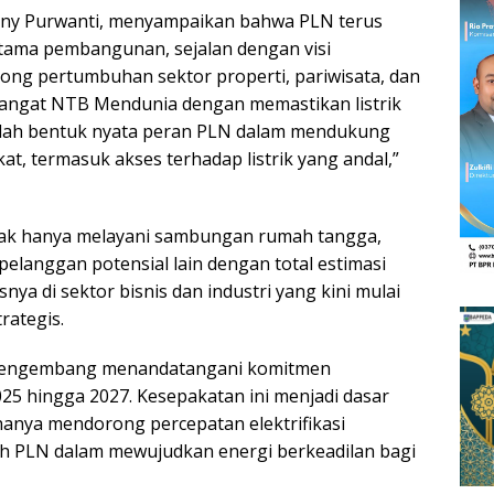
eny Purwanti, menyampaikan bahwa PLN terus
tama pembangunan, sejalan dengan visi
ng pertumbuhan sektor properti, pariwisata, dan
mangat NTB Mendunia dengan memastikan listrik
dalah bentuk nyata peran PLN dalam mendukung
, termasuk akses terhadap listrik yang andal,”
ak hanya melayani sambungan rumah tangga,
elanggan potensial lain dengan total estimasi
a di sektor bisnis dan industri yang kini mulai
rategis.
 pengembang menandatangani komitmen
25 hingga 2027. Kesepakatan ini menjadi dasar
hanya mendorong percepatan elektrifikasi
ah PLN dalam mewujudkan energi berkeadilan bagi