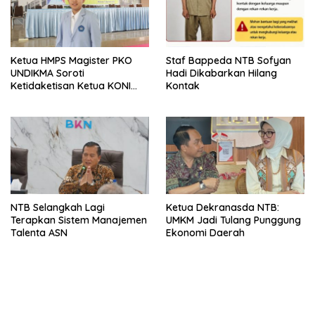
Ketua HMPS Magister PKO
Staf Bappeda NTB Sofyan
UNDIKMA Soroti
Hadi Dikabarkan Hilang
Ketidaketisan Ketua KONI
Kontak
Pusat: Jangan Jadikan
Olahraga NTB Sebagai
Arena Kepentingan Sesaat
NTB Selangkah Lagi
Ketua Dekranasda NTB:
Terapkan Sistem Manajemen
UMKM Jadi Tulang Punggung
Talenta ASN
Ekonomi Daerah