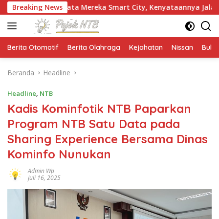
Langsung
Kata Mereka Smart City, Kenyataannya Jalan Praya Timur Masi
Breaking News
ke
konten
Berita Otomotif
Berita Olahraga
Kejahatan
Nissan
Bulut
Beranda
Headline
Headline
,
NTB
Kadis Kominfotik NTB Paparkan
Program NTB Satu Data pada
Sharing Experience Bersama Dinas
Kominfo Nunukan
Admin Wp
Juli 16, 2025