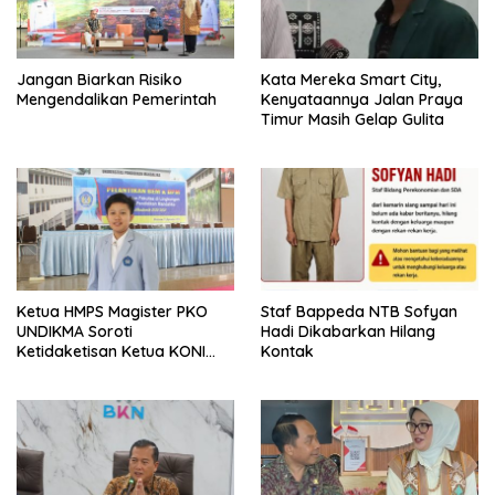
Jangan Biarkan Risiko
Kata Mereka Smart City,
Mengendalikan Pemerintah
Kenyataannya Jalan Praya
Timur Masih Gelap Gulita
Ketua HMPS Magister PKO
Staf Bappeda NTB Sofyan
UNDIKMA Soroti
Hadi Dikabarkan Hilang
Ketidaketisan Ketua KONI
Kontak
Pusat: Jangan Jadikan
Olahraga NTB Sebagai
Arena Kepentingan Sesaat