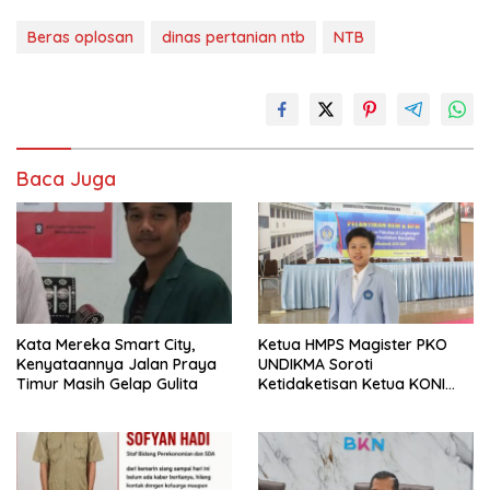
Beras oplosan
dinas pertanian ntb
NTB
Baca Juga
Kata Mereka Smart City,
Ketua HMPS Magister PKO
Kenyataannya Jalan Praya
UNDIKMA Soroti
Timur Masih Gelap Gulita
Ketidaketisan Ketua KONI
Pusat: Jangan Jadikan
Olahraga NTB Sebagai
Arena Kepentingan Sesaat