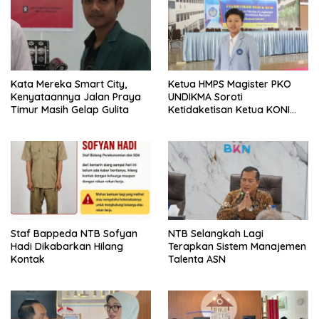
Kata Mereka Smart City,
Ketua HMPS Magister PKO
Kenyataannya Jalan Praya
UNDIKMA Soroti
Timur Masih Gelap Gulita
Ketidaketisan Ketua KONI
Pusat: Jangan Jadikan
Olahraga NTB Sebagai
Arena Kepentingan Sesaat
Staf Bappeda NTB Sofyan
NTB Selangkah Lagi
Hadi Dikabarkan Hilang
Terapkan Sistem Manajemen
Kontak
Talenta ASN