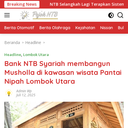
Langsung
l
Breaking News
NTB Selangkah Lagi Terapkan Sistem Manajemen Tal
ke
konten
Berita Otomotif
Berita Olahraga
Kejahatan
Nissan
Bulut
Beranda
Headline
Headline
,
Lombok Utara
Bank NTB Syariah membangun
Musholla di kawasan wisata Pantai
Nipah Lombok Utara
Admin Wp
Juli 12, 2025