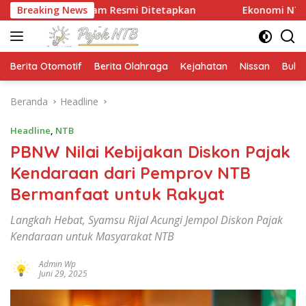
Langsung
taram Resmi Ditetapkan
Breaking News
Ekonomi NTB Tumbuh 7,41 P
ke
konten
Berita Otomotif
Berita Olahraga
Kejahatan
Nissan
Bulut
Beranda
Headline
Headline
,
NTB
PBNW Nilai Kebijakan Diskon Pajak
Kendaraan dari Pemprov NTB
Bermanfaat untuk Rakyat
Langkah Hebat, Syamsu Rijal Acungi Jempol Diskon Pajak
Kendaraan untuk Masyarakat NTB
Admin Wp
Juni 29, 2025