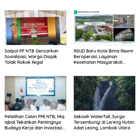
Pernikahan Beda Agama
Satpol PP NTB Gencarkan
RSUD Baru Kota Bima Resmi
Sosialisasi, Warga Diajak
Beroperasi, Layanan
Tolak Rokok Ilegal
Kesehatan Masyarakat
Makin Lengkap
Pelatihan Calon PMI NTB, Miq
Sekoah Waterfall, Surga
Iqbal Tekankan Pentingnya
Tersembunyi di Lereng Hutan
Budaya Kerja dan Investasi
Adat Leong, Lombok Utara
Masa Depan