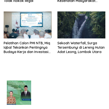
Tolak Rokok Ilegal
Kesehatan Masyarakat
Makin Lengkap
Pelatihan Calon PMI NTB, Miq
Sekoah Waterfall, Surga
Iqbal Tekankan Pentingnya
Tersembunyi di Lereng Hutan
Budaya Kerja dan Investasi
Adat Leong, Lombok Utara
Masa Depan