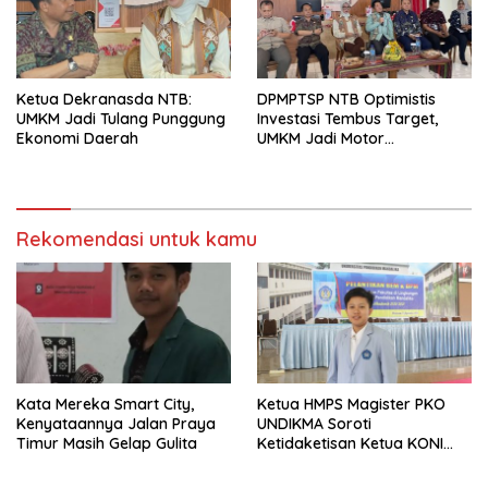
Ketua Dekranasda NTB:
DPMPTSP NTB Optimistis
UMKM Jadi Tulang Punggung
Investasi Tembus Target,
Ekonomi Daerah
UMKM Jadi Motor
Pertumbuhan
Rekomendasi untuk kamu
Kata Mereka Smart City,
Ketua HMPS Magister PKO
Kenyataannya Jalan Praya
UNDIKMA Soroti
Timur Masih Gelap Gulita
Ketidaketisan Ketua KONI
Pusat: Jangan Jadikan
Olahraga NTB Sebagai