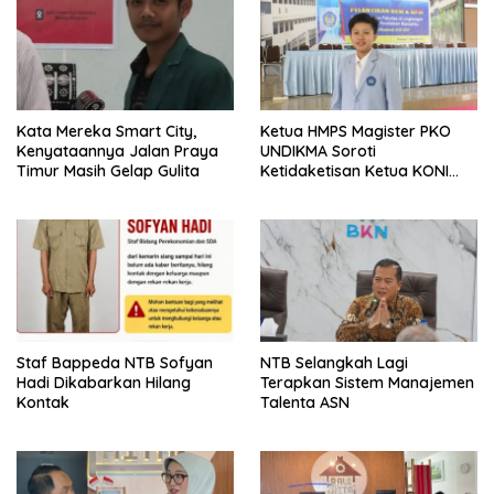
Kata Mereka Smart City,
Ketua HMPS Magister PKO
Kenyataannya Jalan Praya
UNDIKMA Soroti
Timur Masih Gelap Gulita
Ketidaketisan Ketua KONI
Pusat: Jangan Jadikan
Olahraga NTB Sebagai
Arena Kepentingan Sesaat
Staf Bappeda NTB Sofyan
NTB Selangkah Lagi
Hadi Dikabarkan Hilang
Terapkan Sistem Manajemen
Kontak
Talenta ASN