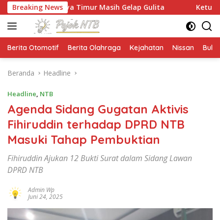
Langsung
aya Timur Masih Gelap Gulita
Breaking News
Ketua HMPS Magister PK
ke
konten
Berita Otomotif
Berita Olahraga
Kejahatan
Nissan
Bulut
Beranda
Headline
Headline
,
NTB
Agenda Sidang Gugatan Aktivis
Fihiruddin terhadap DPRD NTB
Masuki Tahap Pembuktian
Fihiruddin Ajukan 12 Bukti Surat dalam Sidang Lawan
DPRD NTB
Admin Wp
Juni 24, 2025