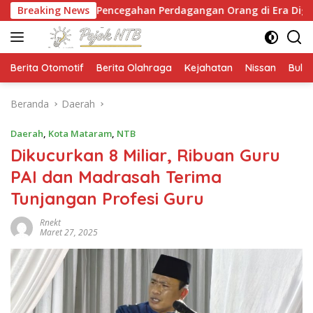
Langsung
an Pencegahan Perdagangan Orang di Era Digital
Breaking News
NT
ke
konten
Berita Otomotif
Berita Olahraga
Kejahatan
Nissan
Bulut
Beranda
Daerah
Daerah
,
Kota Mataram
,
NTB
Dikucurkan 8 Miliar, Ribuan Guru
PAI dan Madrasah Terima
Tunjangan Profesi Guru
Rnekt
Maret 27, 2025