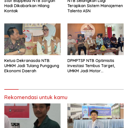
Staf Bappeda NTB Sofyan
NTB Selangkah Lagi
Hadi Dikabarkan Hilang
Terapkan Sistem Manajemen
Kontak
Talenta ASN
Ketua Dekranasda NTB:
DPMPTSP NTB Optimistis
UMKM Jadi Tulang Punggung
Investasi Tembus Target,
Ekonomi Daerah
UMKM Jadi Motor
Pertumbuhan
Rekomendasi untuk kamu