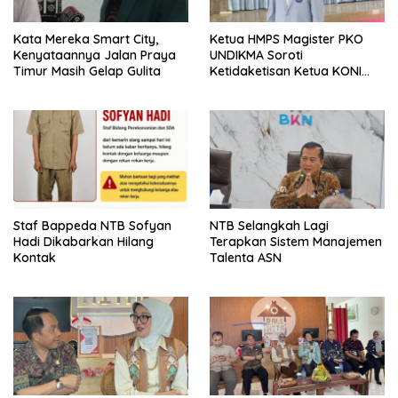
Kata Mereka Smart City,
Ketua HMPS Magister PKO
Kenyataannya Jalan Praya
UNDIKMA Soroti
Timur Masih Gelap Gulita
Ketidaketisan Ketua KONI
Pusat: Jangan Jadikan
Olahraga NTB Sebagai
Arena Kepentingan Sesaat
Staf Bappeda NTB Sofyan
NTB Selangkah Lagi
Hadi Dikabarkan Hilang
Terapkan Sistem Manajemen
Kontak
Talenta ASN