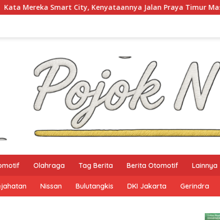
ty, Kenyataannya Jalan Praya Timur Masih Gelap Gulita
omotif
Olahraga
Tag Berita
Berita Otomotif
Lainnya
ejahatan
Nissan
Bulutangkis
DKI Jakarta
Gerindra