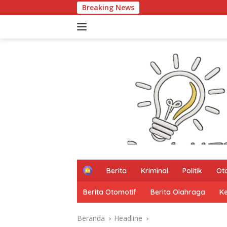
Langsung
Breaking News
Kata Mereka Smart Ci
ke
konten
H
Berita
Kriminal
Politik
Ot
o
m
Berita Otomotif
Berita Olahraga
K
e
Beranda
Headline