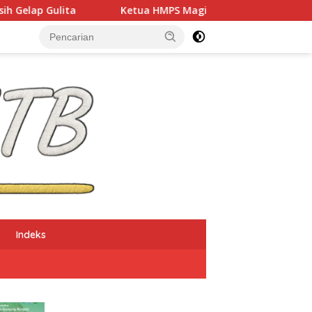
Ketua HMPS Magister PKO UNDIKMA Soroti Ketidaketisan Ketu
Indeks