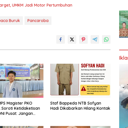
Target, UMKM Jadi Motor Pertumbuhan
uaca Buruk
Pancaroba
Ikl
PS Magister PKO
Staf Bappeda NTB Sofyan
Soroti Ketidaketisan
Hadi Dikabarkan Hilang Kontak
NI Pusat: Jangan
 Olahraga NTB
Arena Kepentingan