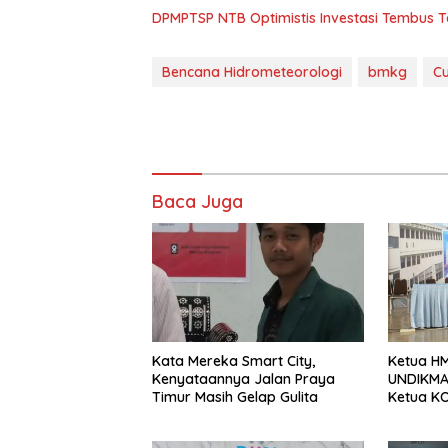
DPMPTSP NTB Optimistis Investasi Tembus 
Bencana Hidrometeorologi
bmkg
C
Baca Juga
Kata Mereka Smart City,
Ketua HM
Kenyataannya Jalan Praya
UNDIKMA 
Timur Masih Gelap Gulita
Ketua KO
Jadikan
Sebagai 