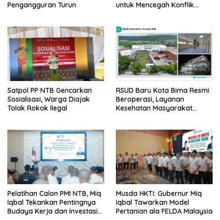
Pengangguran Turun
untuk Mencegah Konflik
Pernikahan Beda Agama
Satpol PP NTB Gencarkan
RSUD Baru Kota Bima Resmi
Sosialisasi, Warga Diajak
Beroperasi, Layanan
Tolak Rokok Ilegal
Kesehatan Masyarakat
Makin Lengkap
Pelatihan Calon PMI NTB, Miq
Musda HKTI: Gubernur Miq
Iqbal Tekankan Pentingnya
Iqbal Tawarkan Model
Budaya Kerja dan Investasi
Pertanian ala FELDA Malaysia
Masa Depan