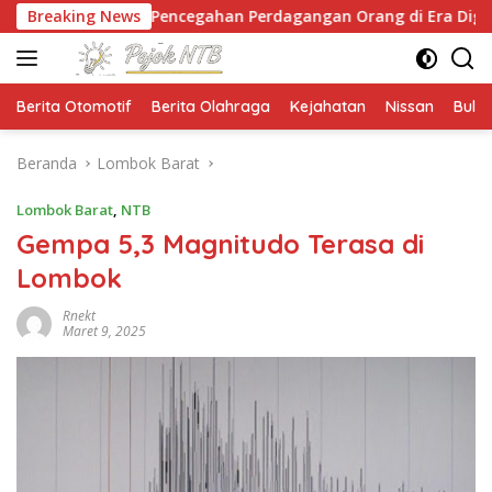
Langsung
an Pencegahan Perdagangan Orang di Era Digital
Breaking News
N
ke
konten
Berita Otomotif
Berita Olahraga
Kejahatan
Nissan
Bulut
Beranda
Lombok Barat
Lombok Barat
,
NTB
Gempa 5,3 Magnitudo Terasa di
Lombok
Rnekt
Maret 9, 2025