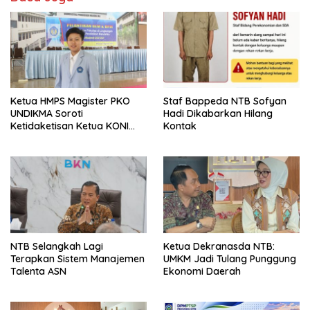
Ketua HMPS Magister PKO
Staf Bappeda NTB Sofyan
UNDIKMA Soroti
Hadi Dikabarkan Hilang
Ketidaketisan Ketua KONI
Kontak
Pusat: Jangan Jadikan
Olahraga NTB Sebagai
Arena Kepentingan Sesaat
NTB Selangkah Lagi
Ketua Dekranasda NTB:
Terapkan Sistem Manajemen
UMKM Jadi Tulang Punggung
Talenta ASN
Ekonomi Daerah