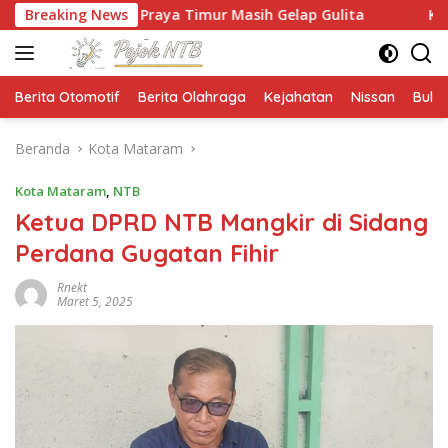
Langsung
an Praya Timur Masih Gelap Gulita
Breaking News
Ketua HMPS Magiste
ke
konten
Berita Otomotif
Berita Olahraga
Kejahatan
Nissan
Bulut
Beranda
Kota Mataram
Kota Mataram
,
NTB
Ketua DPRD NTB Mangkir di Sidang
Perdana Gugatan Fihir
Rnekt
Maret 5, 2025