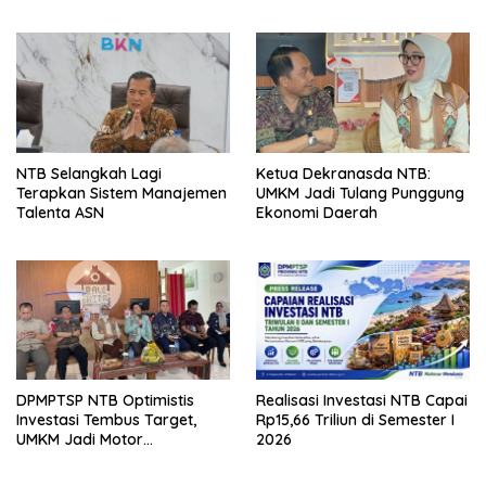
Pusat: Jangan Jadikan
Olahraga NTB Sebagai
Arena Kepentingan Sesaat
NTB Selangkah Lagi
Ketua Dekranasda NTB:
Terapkan Sistem Manajemen
UMKM Jadi Tulang Punggung
Talenta ASN
Ekonomi Daerah
DPMPTSP NTB Optimistis
Realisasi Investasi NTB Capai
Investasi Tembus Target,
Rp15,66 Triliun di Semester I
UMKM Jadi Motor
2026
Pertumbuhan