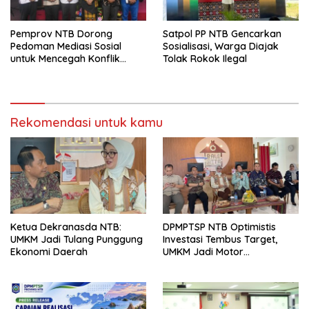
Pemprov NTB Dorong
Satpol PP NTB Gencarkan
Pedoman Mediasi Sosial
Sosialisasi, Warga Diajak
untuk Mencegah Konflik
Tolak Rokok Ilegal
Pernikahan Beda Agama
Rekomendasi untuk kamu
Ketua Dekranasda NTB:
DPMPTSP NTB Optimistis
UMKM Jadi Tulang Punggung
Investasi Tembus Target,
Ekonomi Daerah
UMKM Jadi Motor
Pertumbuhan