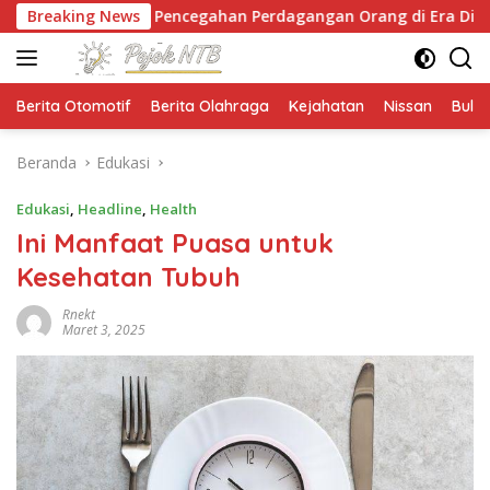
Langsung
n Pencegahan Perdagangan Orang di Era Digital
Breaking News
NT
ke
konten
Berita Otomotif
Berita Olahraga
Kejahatan
Nissan
Bulut
Beranda
Edukasi
Edukasi
,
Headline
,
Health
Ini Manfaat Puasa untuk
Kesehatan Tubuh
Rnekt
Maret 3, 2025