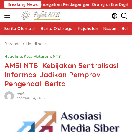
Langsung
 Pencegahan Perdagangan Orang di Era Digital
Breaking News
NTB
ke
konten
Berita Otomotif
Berita Olahraga
Kejahatan
Nissan
Bulut
Beranda
Headline
Headline
,
Kota Mataram
,
NTB
AMSI NTB: Kebijakan Sentralisasi
Informasi Jadikan Pemprov
Pengendali Berita
Rnekt
Februari 24, 2025