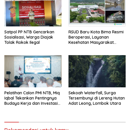
Satpol PP NTB Gencarkan
RSUD Baru Kota Bima Resmi
Sosialisasi, Warga Diajak
Beroperasi, Layanan
Tolak Rokok Ilegal
Kesehatan Masyarakat
Makin Lengkap
Pelatihan Calon PMI NTB, Miq
Sekoah Waterfall, Surga
Iqbal Tekankan Pentingnya
Tersembunyi di Lereng Hutan
Budaya Kerja dan Investasi
Adat Leong, Lombok Utara
Masa Depan