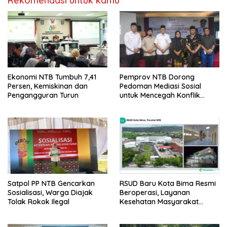
Rekomendasi untuk kamu
Ekonomi NTB Tumbuh 7,41
Pemprov NTB Dorong
Persen, Kemiskinan dan
Pedoman Mediasi Sosial
Pengangguran Turun
untuk Mencegah Konflik
Pernikahan Beda Agama
Satpol PP NTB Gencarkan
RSUD Baru Kota Bima Resmi
Sosialisasi, Warga Diajak
Beroperasi, Layanan
Tolak Rokok Ilegal
Kesehatan Masyarakat
Makin Lengkap