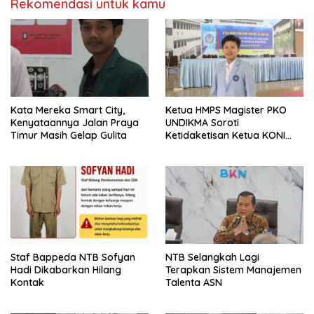
Rekomendasi untuk kamu
Kata Mereka Smart City,
Ketua HMPS Magister PKO
Kenyataannya Jalan Praya
UNDIKMA Soroti
Timur Masih Gelap Gulita
Ketidaketisan Ketua KONI
Pusat: Jangan Jadikan
Olahraga NTB Sebagai
Arena Kepentingan Sesaat
Staf Bappeda NTB Sofyan
NTB Selangkah Lagi
Hadi Dikabarkan Hilang
Terapkan Sistem Manajemen
Kontak
Talenta ASN