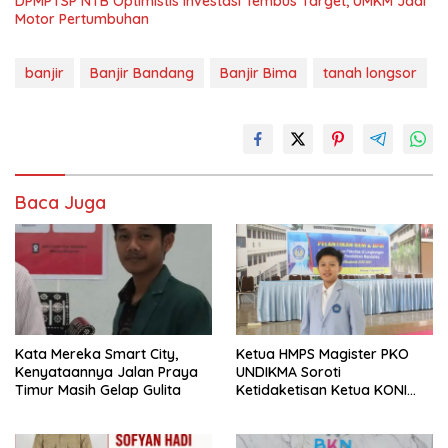
DPMPTSP NTB Optimistis Investasi Tembus Target, UMKM Jadi
Motor Pertumbuhan
banjir
Banjir Bandang
Banjir Bima
tanah longsor
Baca Juga
Kata Mereka Smart City,
Ketua HMPS Magister PKO
Kenyataannya Jalan Praya
UNDIKMA Soroti
Timur Masih Gelap Gulita
Ketidaketisan Ketua KONI
Pusat: Jangan Jadikan
Olahraga NTB Sebagai
Arena Kepentingan Sesaat