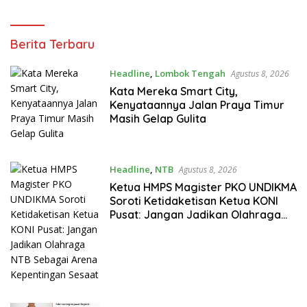
Olahraga NTB Sebagai
Arena Kepentingan Sesaat
pojokntb.com
Berita Terbaru
Headline
,
Lombok Tengah
Agustus 8, 2026
Kata Mereka Smart City,
Kenyataannya Jalan Praya Timur
Masih Gelap Gulita
Headline
,
NTB
Agustus 8, 2026
Ketua HMPS Magister PKO UNDIKMA
Soroti Ketidaketisan Ketua KONI
Pusat: Jangan Jadikan Olahraga
NTB Sebagai Arena Kepentingan
Sesaat