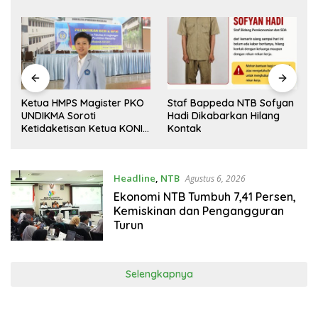
PARTHA dan UNRAM
Staf Bappeda NTB Sofyan
Kampanyekan
Hadi Dikabarkan Hilang
Pencegahan Perdagangan
Kontak
Orang di Era Digital
t
Headline
,
NTB
Agustus 6, 2026
Ekonomi NTB Tumbuh 7,41 Persen,
Kemiskinan dan Pengangguran
Turun
Selengkapnya