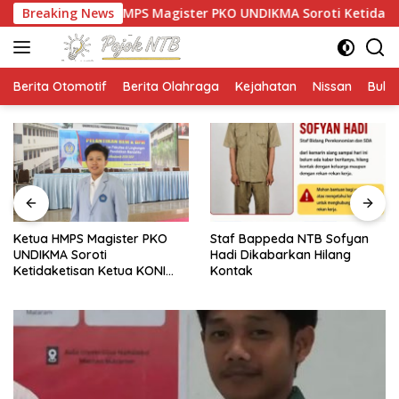
Langsung
PS Magister PKO UNDIKMA Soroti Ketidaketisan Ketua KONI Pu
Breaking News
ke
konten
Berita Otomotif
Berita Olahraga
Kejahatan
Nissan
Bulut
PARTHA dan UNRAM
Staf Bappeda NTB Sofyan
Kampanyekan Pencegahan
Hadi Dikabarkan Hilang
Perdagangan Orang di Era
Kontak
Digital