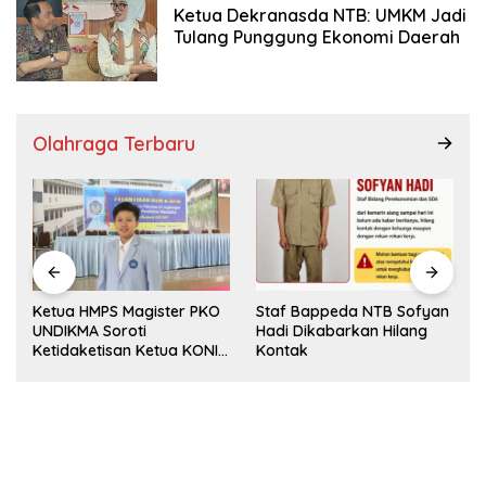
Ketua Dekranasda NTB: UMKM Jadi
Tulang Punggung Ekonomi Daerah
Olahraga Terbaru
PARTHA dan UNRAM
Staf Bappeda NTB Sofyan
Kampanyekan
Hadi Dikabarkan Hilang
Pencegahan Perdagangan
Kontak
Orang di Era Digital
t